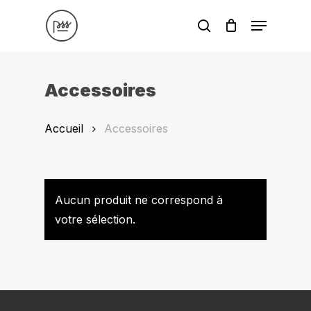
Skip
Menu
to
search
main
content
Accessoires
Accueil
Accessoires
Aucun produit ne correspond à
votre sélection.