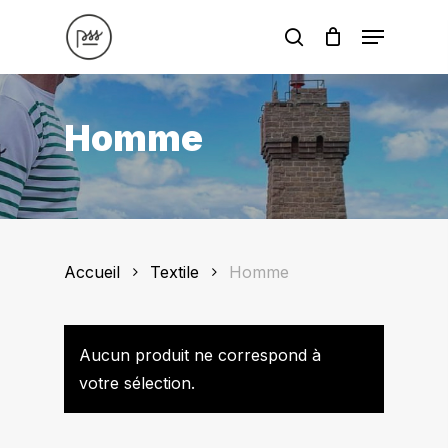
Skip
Menu
to
search
main
content
Homme
Accueil
Textile
Homme
Aucun produit ne correspond à
votre sélection.