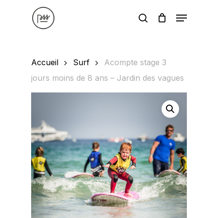
Skip
Menu
to
search
main
content
Accueil
Surf
Acompte stage 3
jours moins de 8 ans – Jardin des vagues